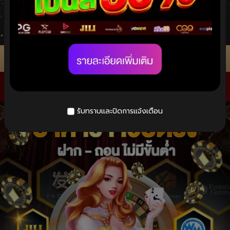
ส
ล็
อ
บาคาร่า เว็บตรง
ต
ค
า
รับทราบและปิดการแจ้งเตือน
สิ
โ
น
กี
ฬ
า
ยิ